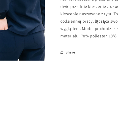
dwie przednie kieszenie z uk
kieszenie naszywane z tyłu. T
codziennej pracy, łącząca sw
wyglądem. Model pochodzi z k
materiału: 78% poliester, 18%
Share
rz
imedia
e
alnym