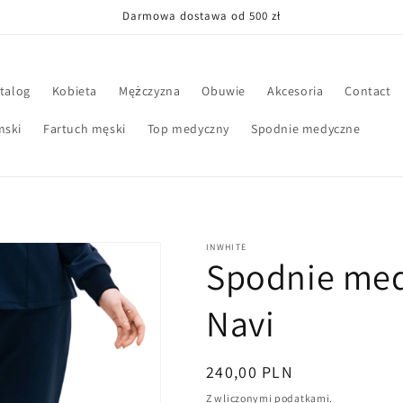
Darmowa dostawa od 500 zł
talog
Kobieta
Mężczyzna
Obuwie
Akcesoria
Contact
mski
Fartuch męski
Top medyczny
Spodnie medyczne
INWHITE
Spodnie med
Navi
Cena
240,00 PLN
regularna
Z wliczonymi podatkami.