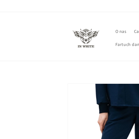
Przejdź
do treści
O nas
Ca
Fartuch da
Pomiń,
aby
przejść do
informacji
o
produkcie