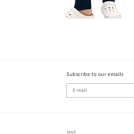
Otwórz
multimedia
4
w
oknie
modalnym
Subscribe to our emails
E-mail
Język