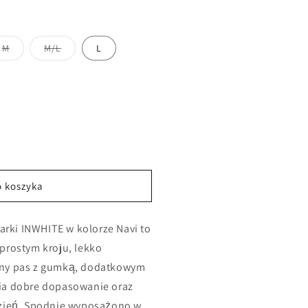
t
Wariant
Wariant
M
M/L
L
dany
wyprzedany
wyprzedany
lub
lub
tępny
niedostępny
niedostępny
o koszyka
rki INWHITE w kolorze Navi to
prostym kroju, lekko
zny pas z gumką, dodatkowym
ia dobre dopasowanie oraz
dzień. Spodnie wyposażono w