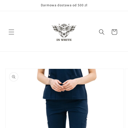
Przejdź
Darmowa dostawa od 500 zł
do treści
Koszyk
Pomiń,
aby
przejść do
informacji
o
produkcie