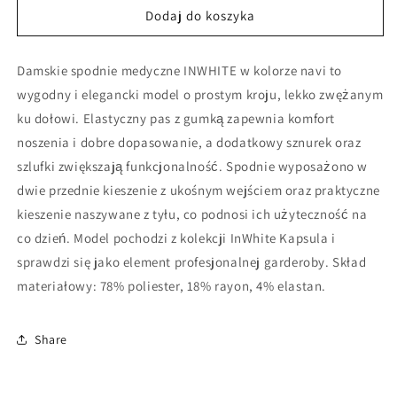
Spodnie
Spodnie
Dodaj do koszyka
medyczne
medyczne
63
63
Damskie spodnie medyczne INWHITE w kolorze navi to
R
R
Navi
Navi
wygodny i elegancki model o prostym kroju, lekko zwężanym
ku dołowi. Elastyczny pas z gumką zapewnia komfort
noszenia i dobre dopasowanie, a dodatkowy sznurek oraz
szlufki zwiększają funkcjonalność. Spodnie wyposażono w
dwie przednie kieszenie z ukośnym wejściem oraz praktyczne
kieszenie naszywane z tyłu, co podnosi ich użyteczność na
co dzień. Model pochodzi z kolekcji InWhite Kapsula i
sprawdzi się jako element profesjonalnej garderoby. Skład
materiałowy: 78% poliester, 18% rayon, 4% elastan.
Share